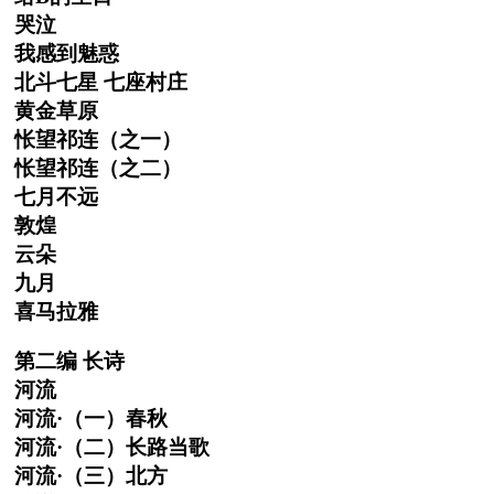
哭泣
我感到魅惑
北斗七星 七座村庄
黄金草原
怅望祁连（之一）
怅望祁连（之二）
七月不远
敦煌
云朵
九月
喜马拉雅
第二编 长诗
河流
河流·（一）春秋
河流·（二）长路当歌
河流·（三）北方