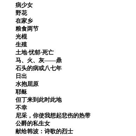
病少女
野花
在家乡
粮食两节
光棍
生殖
土地·忧郁·死亡
马、火、灰——鼎
石头的病或八七年
日出
水抱屈原
耶稣
但丁来到此时此地
不幸
尼采，你使我想起悲伤的热带
公爵的私生女
献给韩波：诗歌的烈士