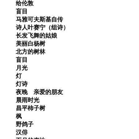
给伦敦
盲目
马雅可夫斯基自传
诗人叶赛宁（组诗）
长发飞舞的姑娘
美丽白杨树
北方的树林
盲目
月光
灯
灯诗
夜晚 亲爱的朋友
晨雨时光
昌平柿子树
枫
野鸽子
汉俳