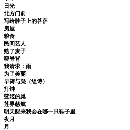
日光
北方门前
写给脖子上的菩萨
房屋
粮食
民间艺人
熟了麦子
哑脊背
我请求：雨
为了美丽
早祷与枭（组诗）
打钟
蓝姬的巢
莲界慈航
明天醒来我会在哪一只鞋子里
夜月
月