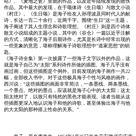
站》、《麦地之瓮》里面的作品，以及近年陆续发现的散佚
作品。其中最大的发现，在于颂体诗《生日颂》与散文小说
《村庄》。《生日颂》是海子给友人孙理波及同时代人的献
诗，长达一百二十余行，近两千字。围绕“生日”这一主题，
海子阐述了其人生理念和诗歌理想。《村庄》则是四个诗体
散文小说组成的主题小说，其中的《谷仓》一篇以近乎注解
的方式，清晰化了海子后期诗作，尤其是长诗中经常出现的
一些意象的意思，堪称理解海子诗歌理想中“道家思想”的钥
匙。
《海子诗全集》第一次披露了一些海子文字以外的作品，这
就是海子自己为“太阳”系列诗作所做的插图。海子几乎没有
画过画，但这些插图是个例外。目前发现的海子画作一共22
幅，全部收入书中。对于这些极具海子个性与风格的画作，
西川说：“这些插图的画面非常简洁，一条墨线、两条墨线、
一个墨点。绝对的墨点，应该就是海子心中的大太阳；这太
阳太绝对了，以致只有纯然的黑色才能表现。读者当能从这
些插图更深入地认识海子和他的诗歌，甚至体验出海子与他
的大太阳的那种搭上性命的关系。”