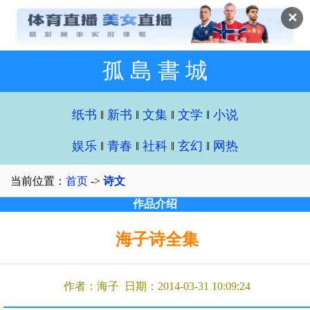
✕
孤 島 書 城
纸书
‖
新书
‖
文集
‖
文学
‖
小说
娱乐
‖
青春
‖
社科
‖
玄幻
‖
网热
当前位置：
首页
->
诗文
作品介绍
海子诗全集
作者：海子 日期：2014-03-31 10:09:24