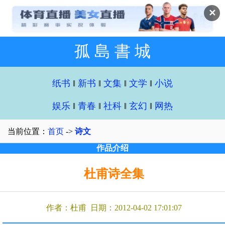
✕
孤 島 書 城
纸书
‖
新书
‖
文集
‖
文学
‖
小说
娱乐
‖
青春
‖
社科
‖
玄幻
‖
网热
当前位置：
首页
->
诗文
作品介绍
杜甫诗全集
作者：杜甫 日期：2012-04-02 17:01:07