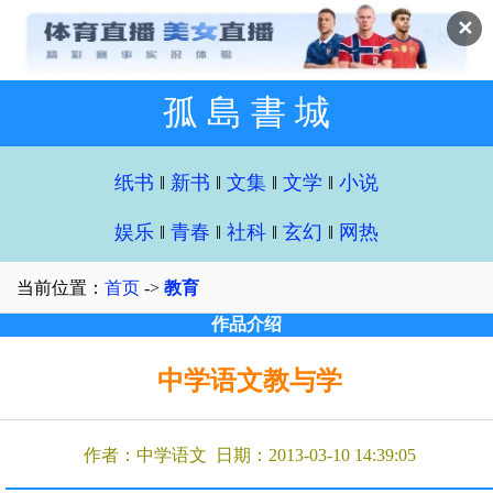
✕
孤 島 書 城
纸书
‖
新书
‖
文集
‖
文学
‖
小说
娱乐
‖
青春
‖
社科
‖
玄幻
‖
网热
当前位置：
首页
->
教育
作品介绍
中学语文教与学
作者：中学语文 日期：2013-03-10 14:39:05